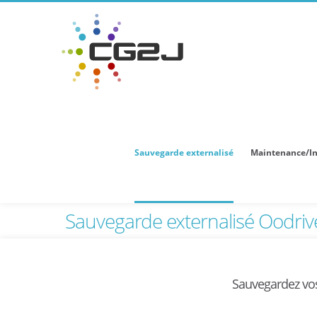
Sauvegarde externalisé
Maintenance/In
Sauvegarde externalisé Oodriv
Sauvegardez vos 